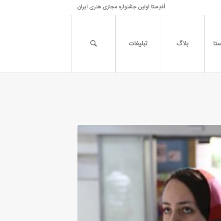
اَفدِستا اولین جشنواره مجازی هنری ایران
تا
بلاگ
تبلیغات