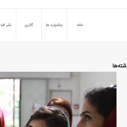
خانه
جشنواره ها
گالری
نشر افدس
شته‌ها