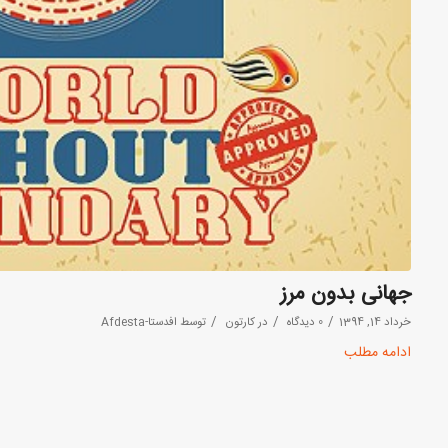
جهانی بدون مرز
/
/
/
خرداد 14, 1394
0 دیدگاه
در
کارتون
توسط
افدستا-Afdesta
ادامه مطلب