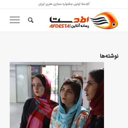
اَفدِستا اولین جشنواره مجازی هنری ایران
نوشته‌ها