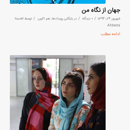
جهان از نگاه من
/
/
/
شهریور 24, 1394
0 دیدگاه
در
بایگانی رویدادها
,
هم اکنون
توسط
افدستا-
Afdesta
ادامه مطلب