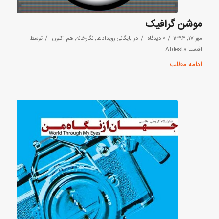
موشن گرافیک
/
/
/
مهر 17, 1394
0 دیدگاه
در
بایگانی رویدادها
,
نگارخانه
,
هم اکنون
توسط
افدستا-Afdesta
ادامه مطلب