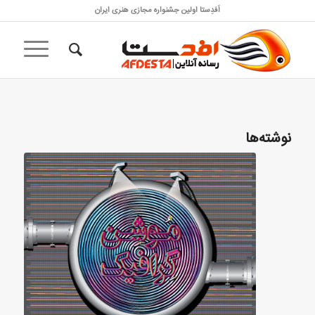
اَفدِستا اولین جشنواره مجازی هنری ایران
نوشته‌ها