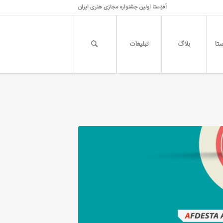
اَفدِستا اولین جشنواره مجازی هنری ایران
تا
بلاگ
تبلیغات