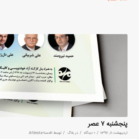
پنجشنبه ۷ عصر
/
/
/
اردیبهشت 11, 1397
0 دیدگاه
در
بلاگ
توسط
افدستا-Afdesta