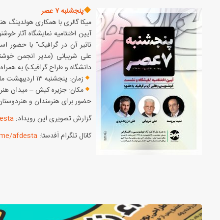
پنجشنبه ۷ عصر
میکا گالری با همکاری هولدینگ هنری
آیین اختتامیه نمایشگاه آثار خ
تاثیر آن در گرافیک” با حضور ا
علی شربیانی (مدیر انجمن خوش
دانشگاه و طراح گرافیک) به همراه 
زمان: پنجشنبه ۱۳ اردیبهشت ماه ۱۳۹۷، راس ساعت ۷ عصر
مکان: جزیره کیش – میدان هنر، 
حضور برای هنرمندان و هنردوستان
گزارش تصویری این رویداد:
esta
کانال تلگرام اَفدستا:
me/afdesta