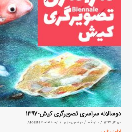
دوسالانه سراسری تصویرگری کیش-۱۳۹۷
/
/
/
مهر 16, 1397
0 دیدگاه
در
تصویرسازی
توسط
افدستا-Afdesta
ادامه مطلب