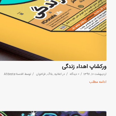
ورکشاپ اهداء زندگی
/
/
/
اردیبهشت 10, 1397
0 دیدگاه
در
اعلانیه
,
بلاگ
,
فراخوان
توسط
افدستا-Afdesta
ادامه مطلب