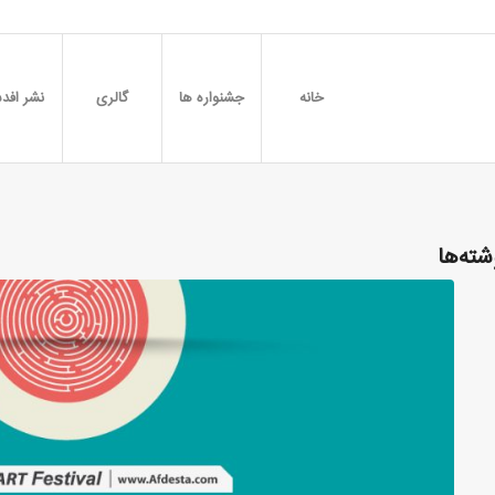
خانه
جشنواره ها
گالری
نشر افدس
شته‌ها