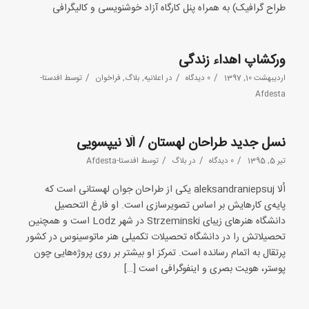
طراح گرافیک) به همراه پنل کارگاه آزاد خوشنویسی و کالیگرافی
ورکشاپ اهداء زندگی
/
/
/
اردیبهشت 10, 1397
0 دیدگاه
در
اعلانیه
,
بلاگ
,
فراخوان
توسط
افدستا-
Afdesta
نسل جدید طراحان لهستان / اُلا نیپسویی
/
/
/
تیر 5, 1395
0 دیدگاه
در
بلاگ
توسط
افدستا-Afdesta
اُلا aleksandraniepsuj یکی از طراحان جوان لهستانی‌ است که
پایه‌ی کارهایش بر اساس تصویرسازی است. او فارغ التحصیل
دانشگاه هنرهای زیبای Strzeminski در شهر Lodz است و همچنین
تحصیلاتش را در دانشگاه تحصیلات تکمیلی هنر ماتوسینوس در کشور
پرتقال به اتمام رسانده است. تمرکز او بیشتر بر روی پروژه‌هایی چون
پوستر، هویت بصری و اینفوگرافی است […]