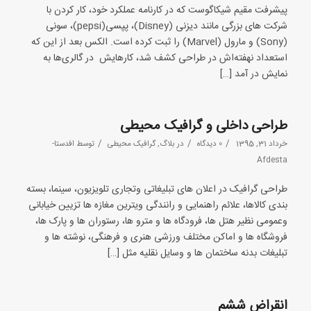
پیشرفت مقیم شیکاگوست که در کارنامه عملکرد خود، کار کردن با
شرکت های بزرگی مانند دیزنی (Disney)، پپسی(pepsi)، سونی
(Sony) و مارول (Marvel) را ثبت کرده است. الکس بعد از این که
استعداد نهفته‌اش در طراحی کشف شد، کارهایش در گالری‌ها به
نمایش در آمد […]
طراحی داخلی و گرافیک محیطی
/
/
/
خرداد 31, 1395
0 دیدگاه
در
بلاگ
,
گرافیک محیطی
توسط
افدستا-
Afdesta
طراحی گرافیک در اعلان های تبلیغاتی وتجاری تلویزیون، سینما، بسته
بندی کالاها، علائم راهنمایی و رانندگی ویترین مغازه ها تزیین خیابانی
وعمومی نظیر هتل ها، فرودگاه ها و مترو ها، رستوران ها و پارک ها،
فروشگاه ها و اماکن مختلف ورزشی هنری و فرهنگی، نوشته ها و
تبلیغات بدنه ساختمان ها و وسایل نقلیه مثل […]
انقراض ششم