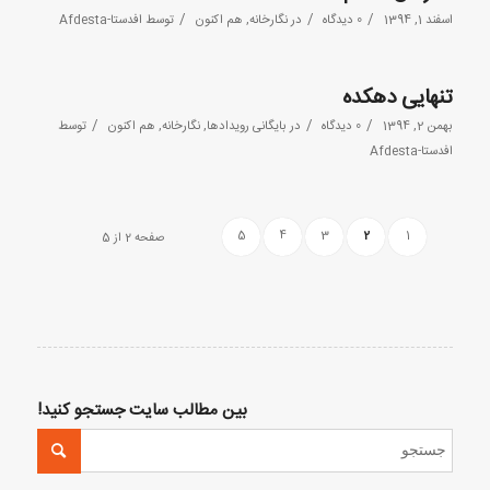
/
/
/
اسفند 1, 1394
0 دیدگاه
در
نگارخانه
,
هم اکنون
توسط
افدستا-Afdesta
تنهایی دهکده
/
/
/
بهمن 2, 1394
0 دیدگاه
در
بایگانی رویدادها
,
نگارخانه
,
هم اکنون
توسط
افدستا-Afdesta
5
4
3
2
1
صفحه 2 از 5
بین مطالب سایت جستجو کنید!