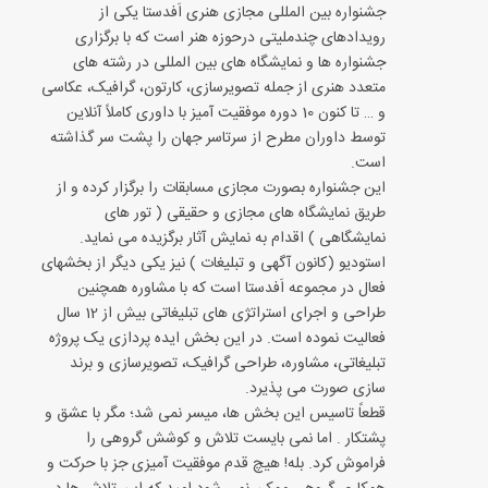
جشنواره بین المللی مجازی هنری اَفدستا یکی از
رویدادهای چندملیتی درحوزه هنر است که با برگزاری
جشنواره ها و نمایشگاه های بین المللی در رشته های
متعدد هنری از جمله تصویرسازی، کارتون، گرافیک، عکاسی
و … تا کنون 10 دوره موفقیت آمیز با داوری کاملاً آنلاین
توسط داوران مطرح از سرتاسر جهان را پشت سر گذاشته
است.
این جشنواره بصورت مجازی مسابقات را برگزار کرده و از
طریق نمایشگاه های مجازی و حقیقی ( تور های
نمایشگاهی ) اقدام به نمایش آثار برگزیده می نماید.
استودیو (کانون آگهی و تبلیغات ) نیز یکی دیگر از بخشهای
فعال در مجموعه اَفدستا است که با مشاوره همچنین
طراحی و اجرای استراتژی های تبلیغاتی بیش از 12 سال
فعالیت نموده است. در این بخش ایده پردازی یک پروژه
تبلیغاتی، مشاوره، طراحی گرافیک، تصویرسازی و برند
سازی صورت می پذیرد.
قطعاً تاسیس این بخش ها، میسر نمی شد؛ مگر با عشق و
پشتکار . اما نمی بایست تلاش و کوشش گروهی را
فراموش کرد. بله! هیچ قدم موفقیت آمیزی جز با حرکت و