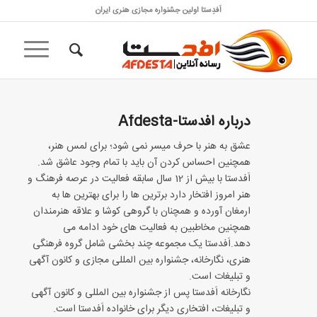
اَفدِستا اولین جشنواره مجازی هنری ایران
درباره
افدستا-Afdesta
عشق به هنر با حرف میسر نمی شود؛ برای لمس هنر،
همچنین احساس کردن آن باید با تمام وجود عاشق شد.
اَفدستا با بیش از 12 سال سابقه فعالیت در عرصه فرهنگ و
هنر امروز افتخار دارد برترین ها را برای بهترین ها به
ارمغان آورده و همچنان با گروهی کوشا و علاقه هنرمندان
همچنین مخاطبین به فعالیت های خود ادامه می
دهد.اَفدستا یک مجموعه چند بخشی شامل گروه فرهنگی
هنری، نگارخانه، جشنواره بین المللی مجازی و کانون آگهی
و تبلیغات است.
نگارخانه اَفدستا پس از جشنواره بین المللی و کانون آگهی
و تبلیغات، افتخاری دیگر برای خانواده اَفدستا است.