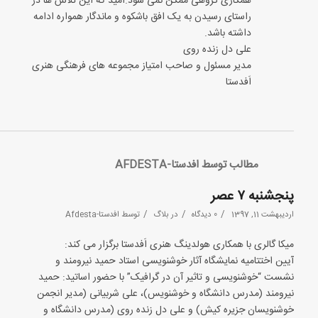
همکاری گروهی ممکن نمی شود.امید که این تلاش ها در
راستای رسیدن به یک افق باشکوه و ماندگار همواره ادامه
داشته باشد.
علی دل زنده روی
مدیر مسئول و صاحب امتیاز مجموعه های فرهنگی هنری
اَفدستا
مطالب توسط افدستا-AFDESTA
پنجشنبه ۷ عصر
/
/
/
اردیبهشت 11, 1397
0 دیدگاه
در
بلاگ
توسط
افدستا-Afdesta
میکا گالری با همکاری هولدینگ هنری اَفدستا برگزار می کند:
آیین اختتامیه نمایشگاه آثار خوشنویسی استاد حمید نیرومند و
نشست “خوشنویسی و تاثیر آن در گرافیک” با حضور اساتید: حمید
نیرومند (مدرس دانشگاه و خوشنویس)، علی شربیانی (مدیر انجمن
خوشنویسان جزیره کیش) و علی دل زنده روی (مدرس دانشگاه و