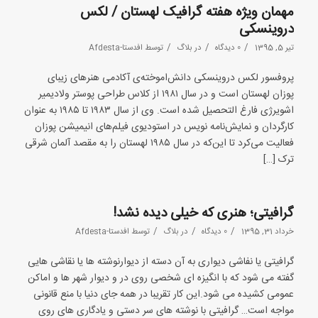
مهمان ویژه هفته گرافیک لهستان / لکس
دروینسکی
/
/
/
تیر 5, 1395
0 دیدگاه
در
بلاگ
توسط
افدستا-Afdesta
پروفسور لکس دروینسکی دانش‌اموخته‌ی آکادمی هنرهای زیبای
پوزان لهستان است و در سال ۱۹۸۱ از کلاس طراحی پوستر ولادیمیر
اشویرژی فارغ التحصیل شده است. وی از سال ۱۹۸۳ تا ۱۹۸۵ به عنوان
کارگردان و نمایش‌نامه نویس در استودیوی فیلم‌های انیمیشن پوزان
فعالیت می‌کرد تا این‌که در سال ۱۹۸۵ لهستان را به مقصد آلمان شرقی
ترک […]
گرافیتی؛ هنری که خیلی دیده نشد!
/
/
/
خرداد 31, 1395
0 دیدگاه
در
بلاگ
توسط
افدستا-Afdesta
گرافیتی یا نفاشی دیواری به آن دسته از دیوارنوشته ها یا نقاشی هایی
گفته می شود که با انگیزه ای شخصی روی در و دیوار شهر ها و اماکن
عمومی کشیده می شود.این کار تقریبا در همه جای دنیا با منع قانونی
مواجه است… گرافیتی با نوشته های سر دستی و یادگاری های روی