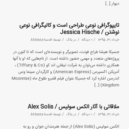
دیوار […]
تایپوگرافی نوعی طراحی است و کالیگرافی نوعی
نوشتن / Jessica Hische
/
/
/
خرداد 31, 1395
0 دیدگاه
در
بلاگ
توسط
افدستا-Afdesta
جسیکا هیشا طراح فونت، تصویرگر و نویسنده‌ای است که تا کنون در
پروژه‌های متعدد و مهمی حضور داشته است. از نام‌هایی که او با آنها
همکاری داشته می‌توان به شرکت تیفانی اند کو (Tiffuny & Co) ،
آمریکن اکسپرس (American Express) و کارگردان سینما وس
اندرسن اشاره کرد که جسیکا عنوان فیلم قلمرو طلوع ماه (Moonrise
Kingdom) […]
ملاقاتی با آثار الکس سولیس / Alex Solis
/
/
/
خرداد 31, 1395
0 دیدگاه
در
بلاگ
توسط
افدستا-Afdesta
الکس سولیس (Alex Solis) از جمله هنرمندان جوان و رو به