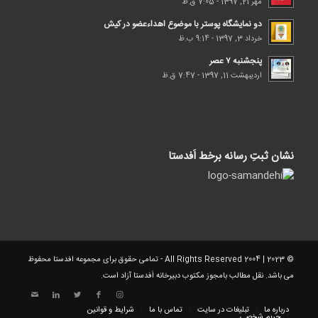
مهر 21, 1397 - 7:05 ق.ظ
دو نمایشگاه پوستر با موضوع اهداء‌عضو در کیش
خرداد 3, 1397 - 9:14 ب.ظ
پنجشنبه ۷ عصر
اردیبهشت 11, 1397 - 7:47 ق.ظ
نشان ثبتِ رسانه برخط اَفدستا
© 2023 | 2004 All Rights Reserved - تمامی حقوق برای مجموعه افدستا محفوظ
می باشد. نقل مطالب بامجوز مکتوب دبیرخانه اَفدستا آزاد است.
درباره ما
تبلیغات در سایت
تماس با ما
شرایط و قوانین
حریم شخصی