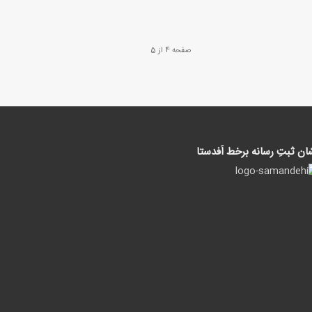
صفحه 4 از 5
ان ثبتِ رسانه برخط اَفدستا