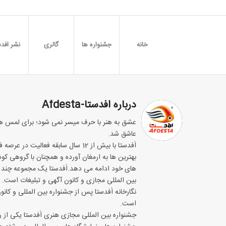
خانه
جشنواره ها
گالری
نشر افدس
درباره
افدستا-Afdesta
عشق به هنر با حرف میسر نمی شود؛ برای لمس هن
عاشق شد.
اَفدستا با بیش از 12 سال سابقه فعالی
بهترین ها به ارمغان آورده و همچنان با گروهی کو
های خود ادامه می دهد.اَفدستا یک مجموعه چند 
بین المللی مجازی و کانون آگهی و تبلیغات است.
نگارخانه اَفدستا پس از جشنواره بین المللی و کانو
است.
جشنواره بین المللی مجازی هنری اَفدستا یکی از 