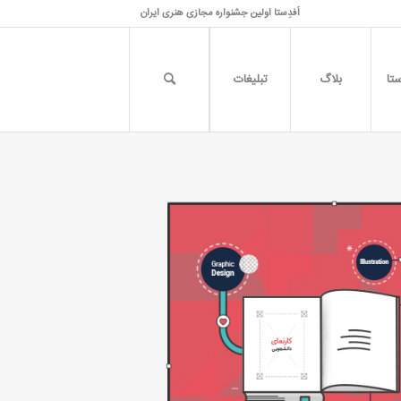
اَفدِستا اولین جشنواره مجازی هنری ایران
تا
بلاگ
تبلیغات