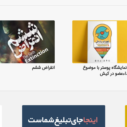
ن از نگاه من
نمایشگاه پوستر با موضوع
پنجاه و یک
انقراض ششم
اء‌عضو در کیش