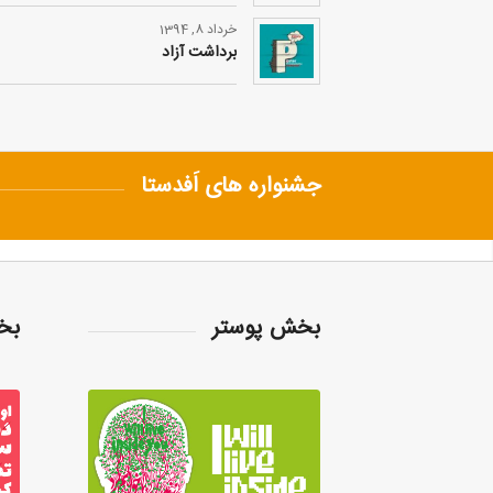
خرداد 8, 1394
برداشت آزاد
جشنواره های اَفدستا
بخش پوستر
بخ