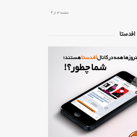
صفحه 3 از 4
افدستا