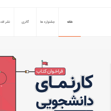
خانه
جشنواره ها
گالری
نشر افدس