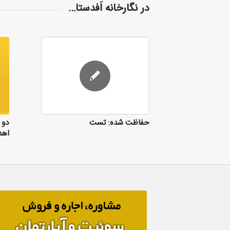
در نگارخانه اَفدستا…
موشن گرافیک
جها
دو 
حفاظت شده: تست
اهد